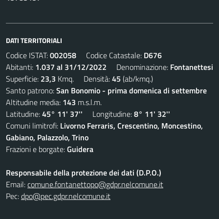
DATI TERRITORIALI
Codice ISTAT:
002058
Codice Catastale:
D676
Abitanti:
1.037 al 31/12/2022
Denominazione:
Fontanettesi
Superficie:
23,3
Kmq. Densità:
45
(ab/kmq.)
Santo patrono:
San Bonomio - prima domenica di settembre
Altitudine media:
143
m.s.l.m.
Latitudine:
45° 11' 37''
Longitudine:
8° 11' 32''
Comuni limitrofi:
Livorno Ferraris, Crescentino, Moncestino,
Gabiano, Palazzolo, Trino
Frazioni e borgate:
Guidera
Responsabile della protezione dei dati (D.P.O.)
Email:
comune.fontanettopo@gdpr.nelcomune.it
Pec:
dpo@pec.gdpr.nelcomune.it