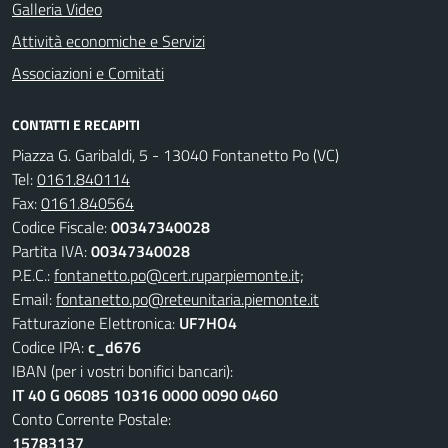
Galleria Video
Attività economiche e Servizi
Associazioni e Comitati
CONTATTI E RECAPITI
Piazza G. Garibaldi, 5 - 13040 Fontanetto Po (VC)
Tel:
0161.840114
Fax:
0161.840564
Codice Fiscale:
00347340028
Partita IVA:
00347340028
P.E.C.:
fontanetto.po@cert.ruparpiemonte.it;
Email:
fontanetto.po@reteunitaria.piemonte.it
Fatturazione Elettronica:
UF7HO4
Codice IPA:
c_d676
IBAN (per i vostri bonifici bancari):
IT 40 G 06085 10316 0000 0090 0460
Conto Corrente Postale:
15783137