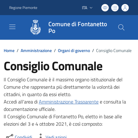
ITA
Regione Piemonte
Lingua attiva:
Comune di Fontanetto
Po
Home
/
Amministrazione
/
Organi di governo
/
Consiglio Comunale
Consiglio Comunale
Consiglio Comunale
Il Consiglio Comunale è il massimo organo istituzionale del
Comune che rappresenta più direttamente la volontà dei
cittadini, in quanto da essi eletto.
Accedi all'area di
Amministrazione Trasparente
e consulta la
documentazione ufficiale.
Il Consiglio Comunale di Fontanetto Po, eletto in base alle
elezioni del
3 e 4 ottobre 2021
, è così composto:
Condividi
Vedi azioni