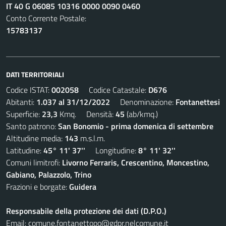
IT 40 G 06085 10316 0000 0090 0460
Conto Corrente Postale:
15783137
DATI TERRITORIALI
Codice ISTAT:
002058
Codice Catastale:
D676
Abitanti:
1.037 al 31/12/2022
Denominazione:
Fontanettesi
Superficie:
23,3
Kmq. Densità:
45
(ab/kmq.)
Santo patrono:
San Bonomio - prima domenica di settembre
Altitudine media:
143
m.s.l.m.
Latitudine:
45° 11' 37''
Longitudine:
8° 11' 32''
Comuni limitrofi:
Livorno Ferraris, Crescentino, Moncestino,
Gabiano, Palazzolo, Trino
Frazioni e borgate:
Guidera
Responsabile della protezione dei dati (D.P.O.)
Email:
comune.fontanettopo@gdpr.nelcomune.it