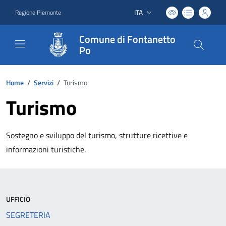
ITA
Regione Piemonte
Lingua attiva:
Comune di Fontanetto
Po
Home
/
Servizi
/
Turismo
Turismo
Sostegno e sviluppo del turismo, strutture ricettive e
informazioni turistiche.
UFFICIO
SEGRETERIA