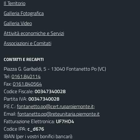
Il Territorio
Galleria Fotografica
Galleria Video
Attività economiche e Servizi
Associazioni e Comitati
CONTATTI E RECAPITI
Piazza G. Garibaldi, 5 - 13040 Fontanetto Po (VC)
Tel:
0161.840114
Fax:
0161.840564
Codice Fiscale:
00347340028
Partita IVA:
00347340028
P.E.C.:
fontanetto.po@cert.ruparpiemonte.it;
Email:
fontanetto.po@reteunitaria.piemonte.it
Fatturazione Elettronica:
UF7HO4
Codice IPA:
c_d676
IBAN (per i vostri bonifici bancari):