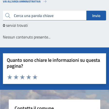
VAI ALL’AREA AMMINISTRATIVA
Cerca una parola chiave
Invio
0
servizi trovati
Nessun contenuto presente...
Quanto sono chiare le informazioni su questa
pagina?
Valuta da 1 a 5 stelle la pagina
Valuta 1 stelle su 5
Valuta 2 stelle su 5
Valuta 3 stelle su 5
Valuta 4 stelle su 5
Valuta 5 stelle su 5
Contatta il comune