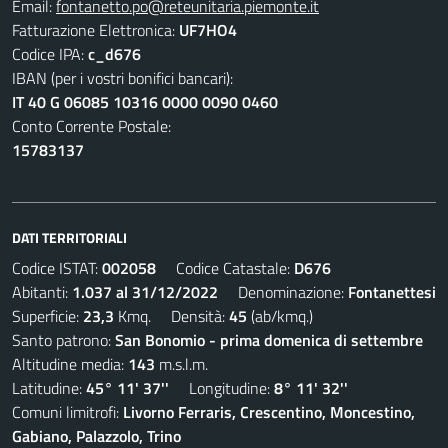
Email:
fontanetto.po@reteunitaria.piemonte.it
Fatturazione Elettronica:
UF7HO4
Codice IPA:
c_d676
IBAN (per i vostri bonifici bancari):
IT 40 G 06085 10316 0000 0090 0460
Conto Corrente Postale:
15783137
DATI TERRITORIALI
Codice ISTAT:
002058
Codice Catastale:
D676
Abitanti:
1.037 al 31/12/2022
Denominazione:
Fontanettesi
Superficie:
23,3
Kmq. Densità:
45
(ab/kmq.)
Santo patrono:
San Bonomio - prima domenica di settembre
Altitudine media:
143
m.s.l.m.
Latitudine:
45° 11' 37''
Longitudine:
8° 11' 32''
Comuni limitrofi:
Livorno Ferraris, Crescentino, Moncestino,
Gabiano, Palazzolo, Trino