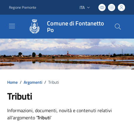
ITA
Regione Piemonte
Lingua attiva:
Comune di Fontanetto
Po
Home
/
Argomenti
/
Tributi
Tributi
Dettagli argomento
Informazioni, documenti, novità e contenuti relativi
all'argomento '
Tributi
'