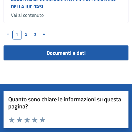
DELLA IUC-TASI
Vai al contenuto
«
2
3
»
1
Documenti e dati
Quanto sono chiare le informazioni su questa
pagina?
Valuta da 1 a 5 stelle la pagina
Valuta 1 stelle su 5
Valuta 2 stelle su 5
Valuta 3 stelle su 5
Valuta 4 stelle su 5
Valuta 5 stelle su 5