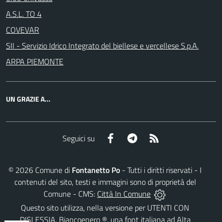
A.S.L. TO 4
COVEVAR
SII - Servizio Idrico Integrato del biellese e vercellese S.p.A.
ARPA PIEMONTE
UN GRAZIE A...
Facebook
Telegram
RSS
Seguici su
©
2026
Comune di
Fontanetto Po
- Tutti i diritti riservati - I
contenuti del sito, testi e immagini sono di proprietà del
Comune - CMS:
Città In Comune
Questo sito utilizza, nella versione per UTENTI CON
DISLESSIA,
Biancoenero ®
, una font italiana ad Alta