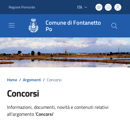
ITA
Regione Piemonte
Lingua attiva:
Comune di Fontanetto
Po
Home
/
Argomenti
/
Concorsi
Concorsi
Dettagli argomento
Informazioni, documenti, novità e contenuti relativi
all'argomento '
Concorsi
'