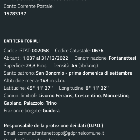
Conto Corrente Postale:
15783137
DATI TERRITORIALI
Codice ISTAT:
002058
Codice Catastale:
D676
Abitanti:
1.037 al 31/12/2022
Denominazione:
Fontanettesi
Superficie:
23,3
Kmq. Densità:
45
(ab/kmq.)
Santo patrono:
San Bonomio - prima domenica di settembre
Altitudine media:
143
m.s.l.m.
Latitudine:
45° 11' 37''
Longitudine:
8° 11' 32''
Comuni limitrofi:
Livorno Ferraris, Crescentino, Moncestino,
Gabiano, Palazzolo, Trino
Frazioni e borgate:
Guidera
Responsabile della protezione dei dati (D.P.O.)
Email:
comune.fontanettopo@gdpr.nelcomune.it