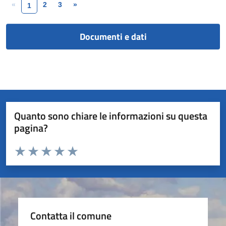
«
2
3
»
1
Documenti e dati
Quanto sono chiare le informazioni su questa
pagina?
Valuta da 1 a 5 stelle la pagina
Valuta 1 stelle su 5
Valuta 2 stelle su 5
Valuta 3 stelle su 5
Valuta 4 stelle su 5
Valuta 5 stelle su 5
Contatta il comune