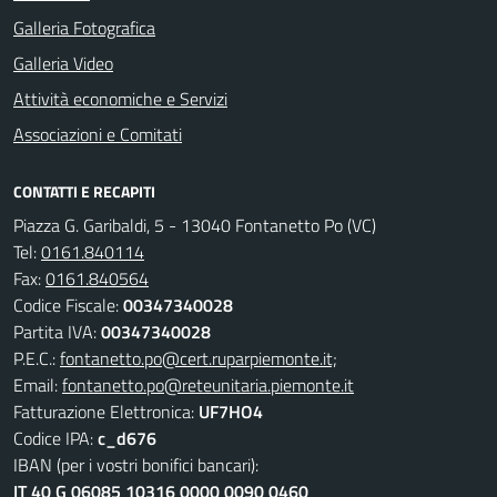
Galleria Fotografica
Galleria Video
Attività economiche e Servizi
Associazioni e Comitati
CONTATTI E RECAPITI
Piazza G. Garibaldi, 5 - 13040 Fontanetto Po (VC)
Tel:
0161.840114
Fax:
0161.840564
Codice Fiscale:
00347340028
Partita IVA:
00347340028
P.E.C.:
fontanetto.po@cert.ruparpiemonte.it;
Email:
fontanetto.po@reteunitaria.piemonte.it
Fatturazione Elettronica:
UF7HO4
Codice IPA:
c_d676
IBAN (per i vostri bonifici bancari):
IT 40 G 06085 10316 0000 0090 0460