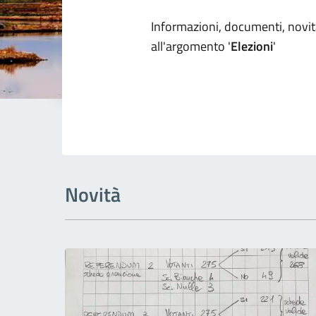
Dettagli arg
Informazioni, documenti, novità
all'argomento '
Elezioni
'
Novità