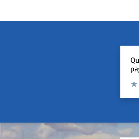
Qu
pa
Valut
Valu