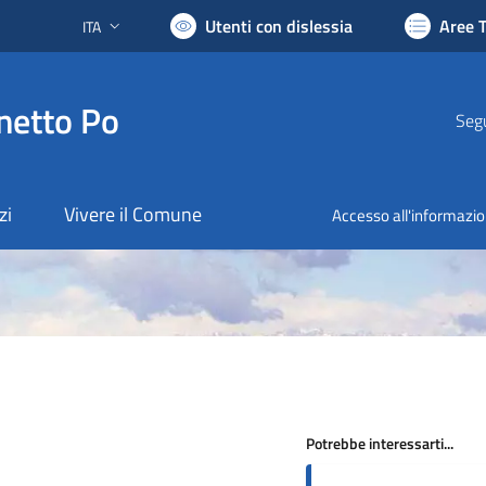
Utenti con dislessia
Aree 
ITA
Lingua attiva:
netto Po
Segu
zi
Vivere il Comune
Accesso all'informazi
Potrebbe interessarti...