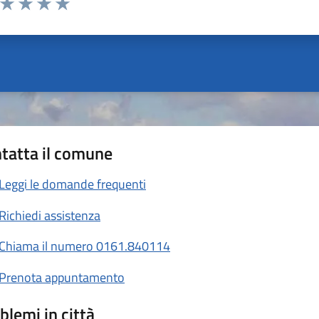
ta 1 stelle su 5
Valuta 2 stelle su 5
Valuta 3 stelle su 5
Valuta 4 stelle su 5
Valuta 5 stelle su 5
tatta il comune
Leggi le domande frequenti
Richiedi assistenza
Chiama il numero 0161.840114
Prenota appuntamento
blemi in città