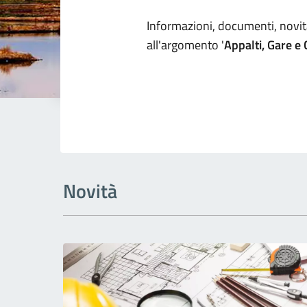
Dettagli arg
Informazioni, documenti, novità
all'argomento '
Appalti, Gare e
Novità