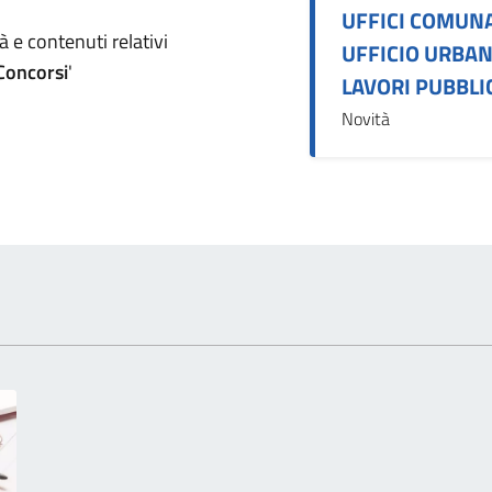
UFFICI COMUNA
omento
 e contenuti relativi
UFFICIO URBANI
 Concorsi
'
LAVORI PUBBLI
Novità