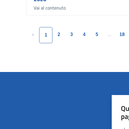
Vai al contenuto
«
2
3
4
5
...
18
1
Qu
pa
Valut