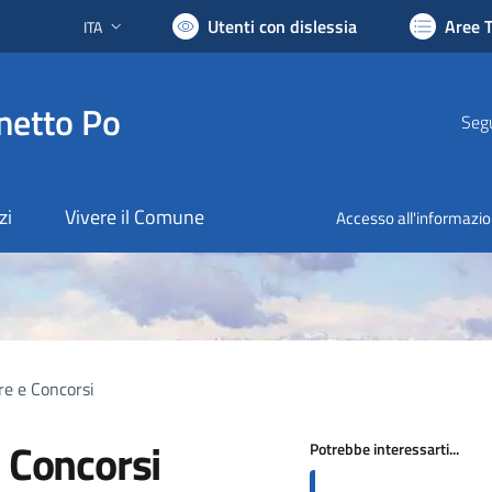
Utenti con dislessia
Aree 
ITA
Lingua attiva:
netto Po
Segu
zi
Vivere il Comune
Accesso all'informazi
re e Concorsi
e Concorsi
Potrebbe interessarti...