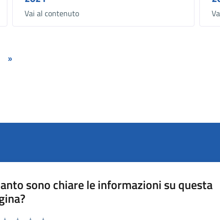
Vai al contenuto
Va
»
anto sono chiare le informazioni su questa
gina?
a da 1 a 5 stelle la pagina