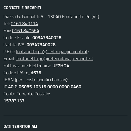
CONTATTI E RECAPITI
Piazza G. Garibaldi, 5 - 13040 Fontanetto Po (VC)
Tel:
0161.840114
Fax:
0161.840564
Codice Fiscale:
00347340028
Partita IVA:
00347340028
P.E.C.:
fontanetto.po@cert.ruparpiemonte.it;
Email:
fontanetto.po@reteunitaria.piemonte.it
Fatturazione Elettronica:
UF7HO4
Codice IPA:
c_d676
IBAN (per i vostri bonifici bancari):
IT 40 G 06085 10316 0000 0090 0460
Conto Corrente Postale:
15783137
DATI TERRITORIALI