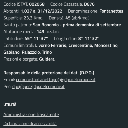
Codice ISTAT:
002058
Codice Catastale:
D676
Abitanti:
1.037 al 31/12/2022
Denominazione:
Fontanettesi
Superficie:
23,3
Kmq. Densità:
45
(ab/kmq.)
Santo patrono:
San Bonomio - prima domenica di settembre
Altitudine media:
143
m.s.l.m.
Latitudine:
45° 11' 37''
Longitudine:
8° 11' 32''
Comuni limitrofi:
Livorno Ferraris, Crescentino, Moncestino,
Gabiano, Palazzolo, Trino
Frazioni e borgate:
Guidera
Responsabile della protezione dei dati (D.P.O.)
Email:
comune.fontanettopo@gdpr.nelcomune.it
Pec:
dpo@pec.gdpr.nelcomune.it
UTILITÀ
Amministrazione Trasparente
Dichiarazione di accessibilità