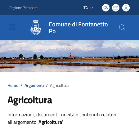
ITA
Regione Piemonte
Lingua attiva:
Comune di Fontanetto
Po
Home
/
Argomenti
/
Agricoltura
Agricoltura
Dettagli argomento
Informazioni, documenti, novità e contenuti relativi
all'argomento '
Agricoltura
'