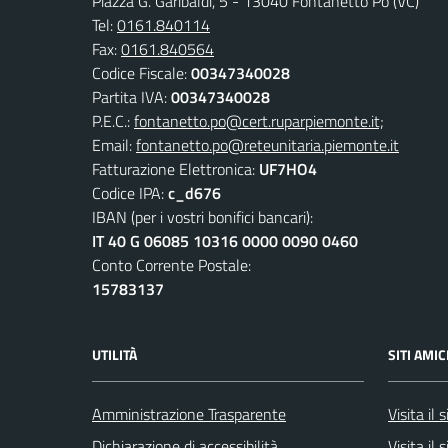
Piazza G. Garibaldi, 5 - 13040 Fontanetto Po (VC)
Tel:
0161.840114
Fax:
0161.840564
Codice Fiscale:
00347340028
Partita IVA:
00347340028
P.E.C.:
fontanetto.po@cert.ruparpiemonte.it;
Email:
fontanetto.po@reteunitaria.piemonte.it
Fatturazione Elettronica:
UF7HO4
Codice IPA:
c_d676
IBAN (per i vostri bonifici bancari):
IT 40 G 06085 10316 0000 0090 0460
Conto Corrente Postale:
15783137
UTILITÀ
SITI AMIC
Amministrazione Trasparente
Visita il
Dichiarazione di accessibilità
Visita il 