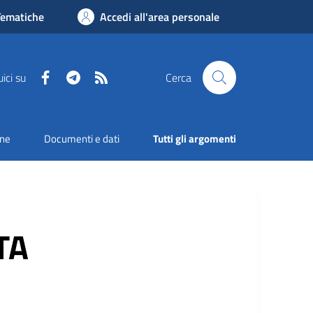
Tematiche
Accedi all'area personale
Facebook
Telegram
RSS
ici su
Cerca
one
Documenti e dati
Tutti gli argomenti
TA