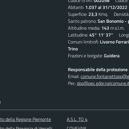
Codice ISTAT:
002058
Codice C
Abitanti:
1.037 al 31/12/2022
Superficie:
23,3
Kmq. Densità
Santo patrono:
San Bonomio - 
Altitudine media:
143
m.s.l.m.
Latitudine:
45° 11' 37''
Longit
Comuni limitrofi:
Livorno Ferrar
Trino
Frazioni e borgate:
Guidera
Responsabile della protezione d
Email:
comune.fontanettopo@gd
Pec:
dpo@pec.gdpr.nelcomune.i
I
 sito della Regione Piemonte
A.S.L. TO 4
sito della Provincia di Vercelli
COVEVAR