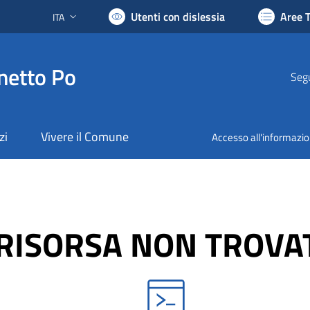
Utenti con dislessia
Aree 
ITA
Lingua attiva:
netto Po
Segu
zi
Vivere il Comune
Accesso all'informazi
RISORSA NON TROVA