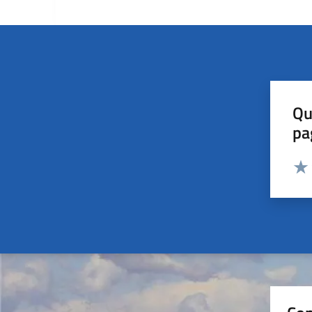
Qu
pa
Valut
Valu