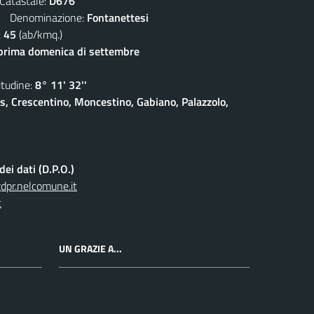
atastale:
D676
Denominazione:
Fontanettesi
:
45
(ab/kmq.)
prima domenica di settembre
udine:
8° 11' 32''
is, Crescentino, Moncestino, Gabiano, Palazzolo,
ei dati (D.P.O.)
pr.nelcomune.it
t
UN GRAZIE A...