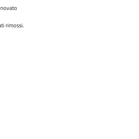
nnovato
ti rimossi.