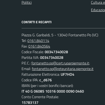
Politici
Cultura 
Educazio
CONTATTI E RECAPITI
Piazza G. Garibaldi, 5 - 13040 Fontanetto Po (VC)
Tel:
0161.840114
Fax:
0161.840564
Codice Fiscale:
00347340028
Partita IVA:
00347340028
P.E.C.:
fontanetto.po@cert.ruparpiemonte.it;
Email:
fontanetto.po@reteunitaria.piemonte.it
Fatturazione Elettronica:
UF7HO4
Codice IPA:
c_d676
IBAN (per i vostri bonifici bancari):
IT 40 G 06085 10316 0000 0090 0460
Conto Corrente Postale:
15783137