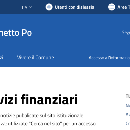
Utenti con dislessia
Aree 
ITA
Lingua attiva:
netto Po
Segu
zi
Vivere il Comune
Accesso all'informazi
izi finanziari
T
N
A
notizie pubblicate sul sito istituzionale
za; utilizzate "Cerca nel sito" per un accesso
C