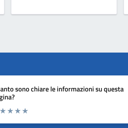
anto sono chiare le informazioni su questa
gina?
a da 1 a 5 stelle la pagina
ta 1 stelle su 5
Valuta 2 stelle su 5
Valuta 3 stelle su 5
Valuta 4 stelle su 5
Valuta 5 stelle su 5