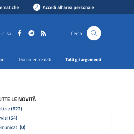
Tematiche
Accedi all'area personale
Facebook
Telegram
RSS
ici su
Cerca
one
Documenti e dati
Tutti gli argomenti
UTTE LE NOVITÀ
otizie
(622)
vvisi
(54)
omunicati
(0)