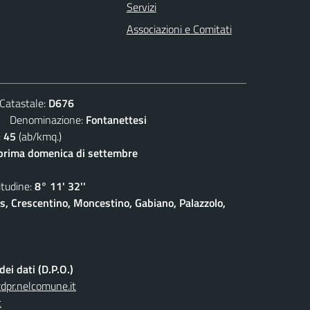
Servizi
Associazioni e Comitati
atastale:
D676
Denominazione:
Fontanettesi
:
45
(ab/kmq.)
prima domenica di settembre
udine:
8° 11' 32''
is, Crescentino, Moncestino, Gabiano, Palazzolo,
ei dati (D.P.O.)
pr.nelcomune.it
t