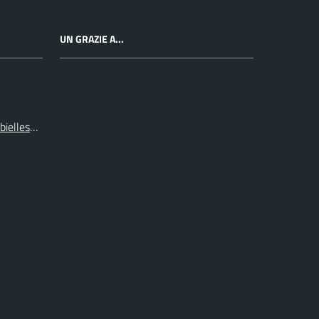
UN GRAZIE A...
 biellese e vercellese S.p.A.