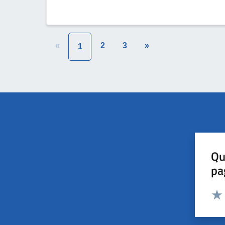
«
2
3
»
1
Qu
pa
Valut
Valu