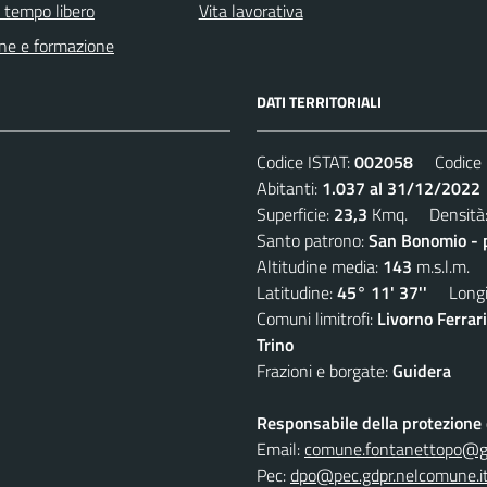
e tempo libero
Vita lavorativa
ne e formazione
DATI TERRITORIALI
Codice ISTAT:
002058
Codice C
Abitanti:
1.037 al 31/12/2022
Superficie:
23,3
Kmq. Densità
Santo patrono:
San Bonomio - 
Altitudine media:
143
m.s.l.m.
Latitudine:
45° 11' 37''
Longit
Comuni limitrofi:
Livorno Ferrar
Trino
Frazioni e borgate:
Guidera
Responsabile della protezione d
Email:
comune.fontanettopo@gd
Pec:
dpo@pec.gdpr.nelcomune.i