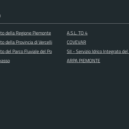
I
 sito della Regione Piemonte
A.S.L. TO 4
sito della Provincia di Vercelli
COVEVAR
sito del Parco Fluviale del Po
SII - Servizio Idrico Integrato del
vasso
ARPA PIEMONTE