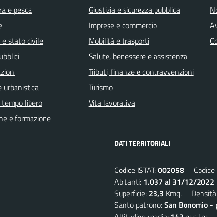
ra e pesca
Giustizia e sicurezza pubblica
No
e
Imprese e commercio
Av
e stato civile
Mobilità e trasporti
C
ubblici
Salute, benessere e assistenza
zioni
Tributi, finanze e contravvenzioni
 urbanistica
Turismo
e tempo libero
Vita lavorativa
ne e formazione
DATI TERRITORIALI
Codice ISTAT:
002058
Codice C
Abitanti:
1.037 al 31/12/2022
Superficie:
23,3
Kmq. Densità
Santo patrono:
San Bonomio - 
Altitudine media:
143
m.s.l.m.