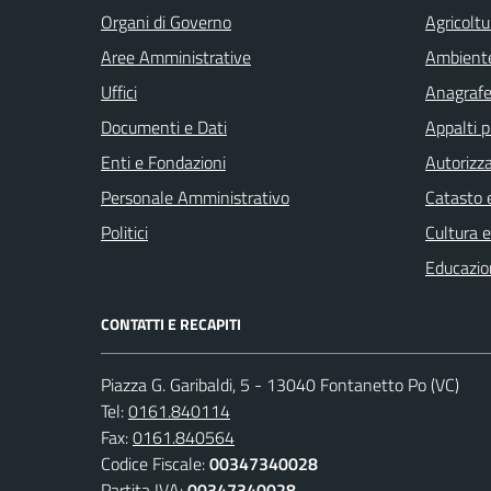
Organi di Governo
Agricoltu
Aree Amministrative
Ambient
Uffici
Anagrafe 
Documenti e Dati
Appalti p
Enti e Fondazioni
Autorizza
Personale Amministrativo
Catasto e
Politici
Cultura 
Educazio
CONTATTI E RECAPITI
Piazza G. Garibaldi, 5 - 13040 Fontanetto Po (VC)
Tel:
0161.840114
Fax:
0161.840564
Codice Fiscale:
00347340028
Partita IVA:
00347340028