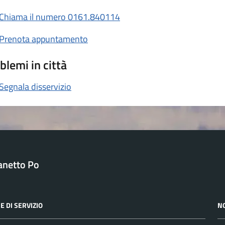
Chiama il numero 0161.840114
Prenota appuntamento
blemi in città
Segnala disservizio
anetto Po
E DI SERVIZIO
N