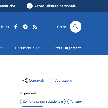
Tematiche
Accedi all'area personale
Facebook
Telegram
RSS
ici su
Cerca
one
Documenti e dati
Tutti gli argomenti
Condividi
Vedi azioni
Argomenti
Comunicazione istituzionale
Turismo