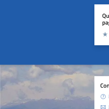
Qu
pa
Valut
Valu
Con