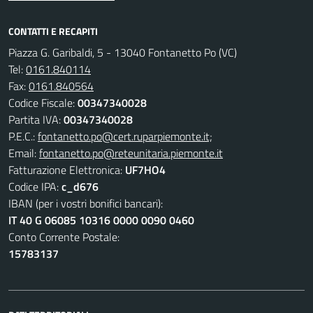
CONTATTI E RECAPITI
Piazza G. Garibaldi, 5 - 13040 Fontanetto Po (VC)
Tel:
0161.840114
Fax:
0161.840564
Codice Fiscale:
00347340028
Partita IVA:
00347340028
P.E.C.:
fontanetto.po@cert.ruparpiemonte.it;
Email:
fontanetto.po@reteunitaria.piemonte.it
Fatturazione Elettronica:
UF7HO4
Codice IPA:
c_d676
IBAN (per i vostri bonifici bancari):
IT 40 G 06085 10316 0000 0090 0460
Conto Corrente Postale:
15783137