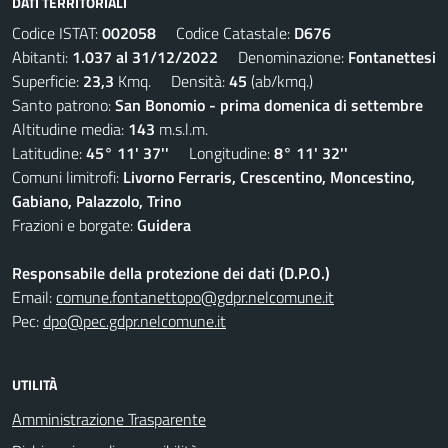
DATI TERRITORIALI
Codice ISTAT:
002058
Codice Catastale:
D676
Abitanti:
1.037 al 31/12/2022
Denominazione:
Fontanettesi
Superficie:
23,3
Kmq. Densità:
45
(ab/kmq.)
Santo patrono:
San Bonomio - prima domenica di settembre
Altitudine media:
143
m.s.l.m.
Latitudine:
45° 11' 37''
Longitudine:
8° 11' 32''
Comuni limitrofi:
Livorno Ferraris, Crescentino, Moncestino,
Gabiano, Palazzolo, Trino
Frazioni e borgate:
Guidera
Responsabile della protezione dei dati (D.P.O.)
Email:
comune.fontanettopo@gdpr.nelcomune.it
Pec:
dpo@pec.gdpr.nelcomune.it
UTILITÀ
Amministrazione Trasparente