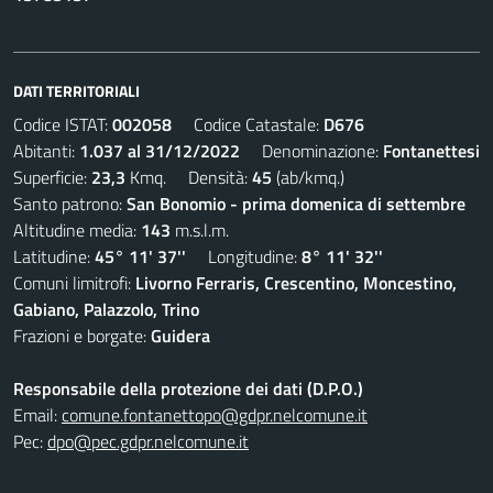
DATI TERRITORIALI
Codice ISTAT:
002058
Codice Catastale:
D676
Abitanti:
1.037 al 31/12/2022
Denominazione:
Fontanettesi
Superficie:
23,3
Kmq. Densità:
45
(ab/kmq.)
Santo patrono:
San Bonomio - prima domenica di settembre
Altitudine media:
143
m.s.l.m.
Latitudine:
45° 11' 37''
Longitudine:
8° 11' 32''
Comuni limitrofi:
Livorno Ferraris, Crescentino, Moncestino,
Gabiano, Palazzolo, Trino
Frazioni e borgate:
Guidera
Responsabile della protezione dei dati (D.P.O.)
Email:
comune.fontanettopo@gdpr.nelcomune.it
Pec:
dpo@pec.gdpr.nelcomune.it