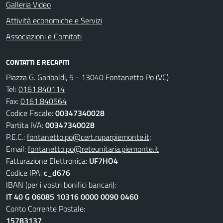
Galleria Video
Attività economiche e Servizi
Associazioni e Comitati
CONTATTI E RECAPITI
Piazza G. Garibaldi, 5 - 13040 Fontanetto Po (VC)
Tel:
0161.840114
Fax:
0161.840564
Codice Fiscale:
00347340028
Partita IVA:
00347340028
P.E.C.:
fontanetto.po@cert.ruparpiemonte.it;
Email:
fontanetto.po@reteunitaria.piemonte.it
Fatturazione Elettronica:
UF7HO4
Codice IPA:
c_d676
IBAN (per i vostri bonifici bancari):
IT 40 G 06085 10316 0000 0090 0460
Conto Corrente Postale:
15783137