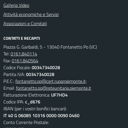
Galleria Video
Attività economiche e Servizi
Associazioni e Comitati
CONTATTI E RECAPITI
Piazza G. Garibaldi, 5 - 13040 Fontanetto Po (VC)
Tel:
0161.840114
Fax:
0161.840564
Codice Fiscale:
00347340028
Partita IVA:
00347340028
P.E.C.:
fontanetto.po@cert.ruparpiemonte.it;
Email:
fontanetto.po@reteunitaria.piemonte.it
Fatturazione Elettronica:
UF7HO4
Codice IPA:
c_d676
IBAN (per i vostri bonifici bancari):
IT 40 G 06085 10316 0000 0090 0460
Conto Corrente Postale: