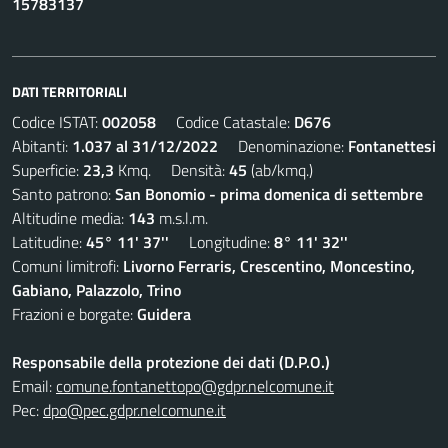
15783137
DATI TERRITORIALI
Codice ISTAT:
002058
Codice Catastale:
D676
Abitanti:
1.037 al 31/12/2022
Denominazione:
Fontanettesi
Superficie:
23,3
Kmq. Densità:
45
(ab/kmq.)
Santo patrono:
San Bonomio - prima domenica di settembre
Altitudine media:
143
m.s.l.m.
Latitudine:
45° 11' 37''
Longitudine:
8° 11' 32''
Comuni limitrofi:
Livorno Ferraris, Crescentino, Moncestino,
Gabiano, Palazzolo, Trino
Frazioni e borgate:
Guidera
Responsabile della protezione dei dati (D.P.O.)
Email:
comune.fontanettopo@gdpr.nelcomune.it
Pec:
dpo@pec.gdpr.nelcomune.it