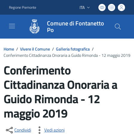
ITA
Regione Piemonte
Lingua attiva:
Comune di Fontanetto
Po
Home
/
Vivere il Comune
/
Galleria fotografica
/
Conferimento Cittadinanza Onoraria a Guido Rimonda - 12 maggio 2019
Conferimento
Cittadinanza Onoraria a
Guido Rimonda - 12
maggio 2019
Dettagli del documento
Condividi
Vedi azioni