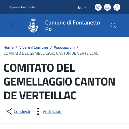
ITA
Regione Piemonte
Lingua attiva:
Comune di Fontanetto
Po
Home
/
Vivere il Comune
/
Associazioni
/
COMITATO DEL GEMELLAGGIO CANTON DE VERTEILLAC
COMITATO DEL
GEMELLAGGIO CANTON
DE VERTEILLAC
Dettagli del documento
Condividi
Vedi azioni