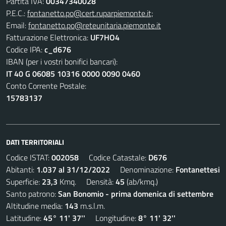
Partita IVA:
00347340028
P.E.C.:
fontanetto.po@cert.ruparpiemonte.it;
Email:
fontanetto.po@reteunitaria.piemonte.it
Fatturazione Elettronica:
UF7HO4
Codice IPA:
c_d676
IBAN (per i vostri bonifici bancari):
IT 40 G 06085 10316 0000 0090 0460
Conto Corrente Postale:
15783137
DATI TERRITORIALI
Codice ISTAT:
002058
Codice Catastale:
D676
Abitanti:
1.037 al 31/12/2022
Denominazione:
Fontanettesi
Superficie:
23,3
Kmq. Densità:
45
(ab/kmq.)
Santo patrono:
San Bonomio - prima domenica di settembre
Altitudine media:
143
m.s.l.m.
Latitudine:
45° 11' 37''
Longitudine:
8° 11' 32''