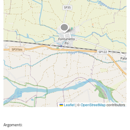
Leaflet
|
©
OpenStreetMap
contributors
Argomenti: