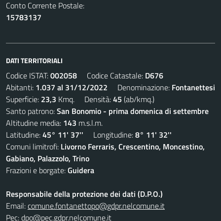
Conto Corrente Postale:
15783137
DATI TERRITORIALI
Codice ISTAT:
002058
Codice Catastale:
D676
Abitanti:
1.037 al 31/12/2022
Denominazione:
Fontanettesi
Superficie:
23,3
Kmq. Densità:
45
(ab/kmq.)
Santo patrono:
San Bonomio - prima domenica di settembre
Altitudine media:
143
m.s.l.m.
Latitudine:
45° 11' 37''
Longitudine:
8° 11' 32''
Comuni limitrofi:
Livorno Ferraris, Crescentino, Moncestino,
Gabiano, Palazzolo, Trino
Frazioni e borgate:
Guidera
Responsabile della protezione dei dati (D.P.O.)
Email:
comune.fontanettopo@gdpr.nelcomune.it
Pec:
dpo@pec.gdpr.nelcomune.it