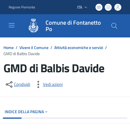
ITA
Regione Piemonte
Lingua attiva:
Comune di Fontanetto
Po
Home
/
Vivere il Comune
/
Attività economiche e servizi
/
GMD di Balbis Davide
GMD di Balbis Davide
Dettagli del documento
Condividi
Vedi azioni
INDICE DELLA PAGINA