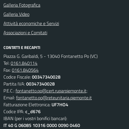
Galleria Fotografica
Galleria Video
Attività economiche e Servizi
Associazioni e Comitati
CONTATTI E RECAPITI
Piazza G. Garibaldi, 5 - 13040 Fontanetto Po (VC)
Tel:
0161.840114
Fax:
0161.840564
Codice Fiscale:
00347340028
Partita IVA:
00347340028
P.E.C.:
fontanetto.po@cert.ruparpiemonte.it;
Email:
fontanetto.po@reteunitaria.piemonte.it
Fatturazione Elettronica:
UF7HO4
Codice IPA:
c_d676
IBAN (per i vostri bonifici bancari):
IT 40 G 06085 10316 0000 0090 0460