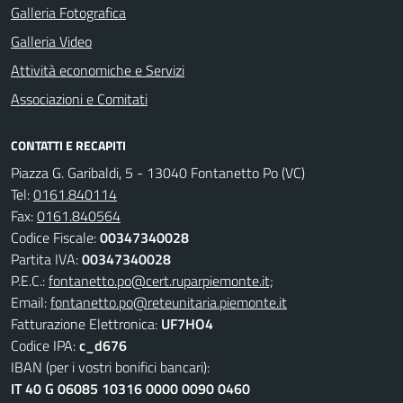
Galleria Fotografica
Galleria Video
Attività economiche e Servizi
Associazioni e Comitati
CONTATTI E RECAPITI
Piazza G. Garibaldi, 5 - 13040 Fontanetto Po (VC)
Tel:
0161.840114
Fax:
0161.840564
Codice Fiscale:
00347340028
Partita IVA:
00347340028
P.E.C.:
fontanetto.po@cert.ruparpiemonte.it;
Email:
fontanetto.po@reteunitaria.piemonte.it
Fatturazione Elettronica:
UF7HO4
Codice IPA:
c_d676
IBAN (per i vostri bonifici bancari):
IT 40 G 06085 10316 0000 0090 0460