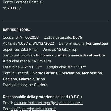
Conto Corrente Postale:
15783137
DATI TERRITORIALI
Codice ISTAT:
002058
Codice Catastale:
D676
Abitanti:
1.037 al 31/12/2022
Denominazione:
Fontanettesi
Superficie:
23,3
Kmq. Densità:
45
(ab/kmq.)
Santo patrono:
San Bonomio - prima domenica di settembre
Altitudine media:
143
m.s.l.m.
Latitudine:
45° 11' 37''
Longitudine:
8° 11' 32''
Comuni limitrofi:
Livorno Ferraris, Crescentino, Moncestino,
Gabiano, Palazzolo, Trino
Frazioni e borgate:
Guidera
Responsabile della protezione dei dati (D.P.O.)
Email:
comune.fontanettopo@gdpr.nelcomune.it
Pec:
dpo@pec.gdpr.nelcomune.it