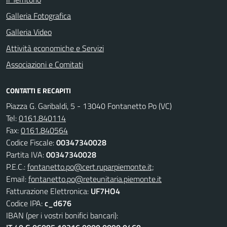
Galleria Fotografica
Galleria Video
Attività economiche e Servizi
Associazioni e Comitati
CONTATTI E RECAPITI
Piazza G. Garibaldi, 5 - 13040 Fontanetto Po (VC)
Tel:
0161.840114
Fax:
0161.840564
Codice Fiscale:
00347340028
Partita IVA:
00347340028
P.E.C.:
fontanetto.po@cert.ruparpiemonte.it;
Email:
fontanetto.po@reteunitaria.piemonte.it
Fatturazione Elettronica:
UF7HO4
Codice IPA:
c_d676
IBAN (per i vostri bonifici bancari):