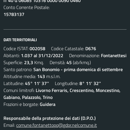
IT 40 G 06085 10316 0000 0090 0460
Conto Corrente Postale:
15783137
DATI TERRITORIALI
Codice ISTAT:
002058
Codice Catastale:
D676
Abitanti:
1.037 al 31/12/2022
Denominazione:
Fontanettesi
Superficie:
23,3
Kmq. Densità:
45
(ab/kmq.)
Santo patrono:
San Bonomio - prima domenica di settembre
Altitudine media:
143
m.s.l.m.
Latitudine:
45° 11' 37''
Longitudine:
8° 11' 32''
Comuni limitrofi:
Livorno Ferraris, Crescentino, Moncestino,
Gabiano, Palazzolo, Trino
Frazioni e borgate:
Guidera
Responsabile della protezione dei dati (D.P.O.)
Email:
comune.fontanettopo@gdpr.nelcomune.it