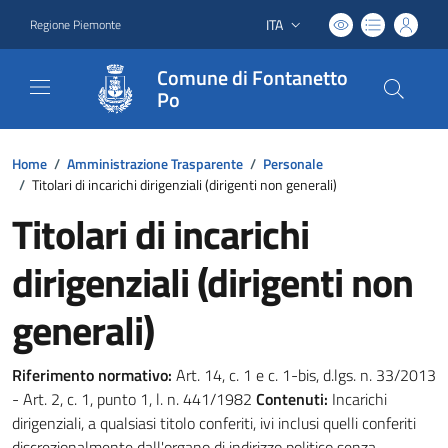
ITA
Regione Piemonte
Lingua attiva:
Comune di Fontanetto
Po
Home
/
Amministrazione Trasparente
/
Personale
/
Titolari di incarichi dirigenziali (dirigenti non generali)
Titolari di incarichi
dirigenziali (dirigenti non
generali)
Riferimento normativo:
Art. 14, c. 1 e c. 1-bis, d.lgs. n. 33/2013
- Art. 2, c. 1, punto 1, l. n. 441/1982
Contenuti:
Incarichi
dirigenziali, a qualsiasi titolo conferiti, ivi inclusi quelli conferiti
discrezionalmente dall'organo di indirizzo politico senza