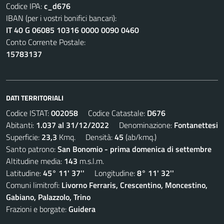
Codice IPA:
c_d676
IBAN (per i vostri bonifici bancari):
IT 40 G 06085 10316 0000 0090 0460
Conto Corrente Postale:
15783137
DATI TERRITORIALI
Codice ISTAT:
002058
Codice Catastale:
D676
Abitanti:
1.037 al 31/12/2022
Denominazione:
Fontanettesi
Superficie:
23,3
Kmq. Densità:
45
(ab/kmq.)
Santo patrono:
San Bonomio - prima domenica di settembre
Altitudine media:
143
m.s.l.m.
Latitudine:
45° 11' 37''
Longitudine:
8° 11' 32''
Comuni limitrofi:
Livorno Ferraris, Crescentino, Moncestino,
Gabiano, Palazzolo, Trino
Frazioni e borgate:
Guidera