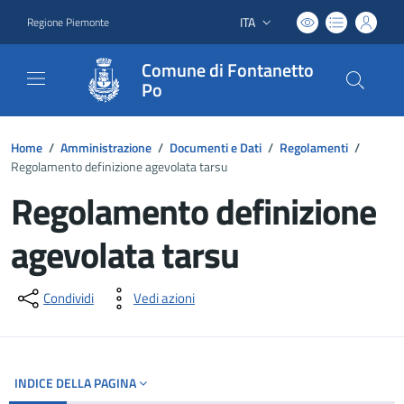
ITA
Regione Piemonte
Lingua attiva:
Comune di Fontanetto
Po
Home
/
Amministrazione
/
Documenti e Dati
/
Regolamenti
/
Regolamento definizione agevolata tarsu
Regolamento definizione
agevolata tarsu
Dettagli del documento
Condividi
Vedi azioni
INDICE DELLA PAGINA