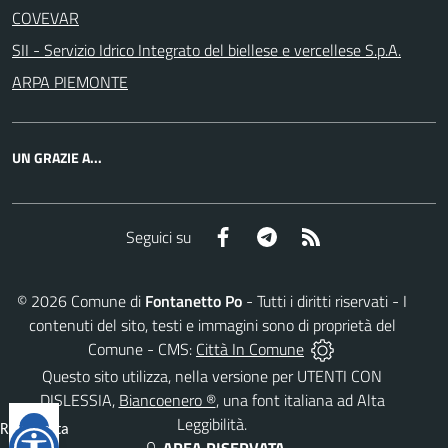
COVEVAR
SII - Servizio Idrico Integrato del biellese e vercellese S.p.A.
ARPA PIEMONTE
UN GRAZIE A...
Facebook
Telegram
RSS
Seguici su
©
2026
Comune di
Fontanetto Po
- Tutti i diritti riservati - I
contenuti del sito, testi e immagini sono di proprietà del
Comune - CMS:
Città In Comune
Questo sito utilizza, nella versione per UTENTI CON
DISLESSIA,
Biancoenero ®
, una font italiana ad Alta
Leggibilità.
Reimposta
tutto