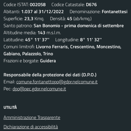
Codice ISTAT:
002058
Codice Catastale:
D676
Abitanti:
1.037 al 31/12/2022
Denominazione:
Fontanettesi
Superficie:
23,3
Kmq. Densità:
45
(ab/kmq.)
Santo patrono:
San Bonomio - prima domenica di settembre
Altitudine media:
143
m.s.l.m.
Latitudine:
45° 11' 37''
Longitudine:
8° 11' 32''
Comuni limitrofi:
Livorno Ferraris, Crescentino, Moncestino,
Gabiano, Palazzolo, Trino
Frazioni e borgate:
Guidera
Responsabile della protezione dei dati (D.P.O.)
Email:
comune.fontanettopo@gdpr.nelcomune.it
Pec:
dpo@pec.gdpr.nelcomune.it
UTILITÀ
Amministrazione Trasparente
Dichiarazione di accessibilità