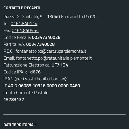
CONTATTI E RECAPITI
Piazza G. Garibaldi, 5 - 13040 Fontanetto Po (VC)
Tel:
0161.840114
Fax:
0161.840564
Codice Fiscale:
00347340028
Partita IVA:
00347340028
P.E.C.:
fontanetto.po@cert.ruparpiemonte.it;
Email:
fontanetto.po@reteunitaria.piemonte.it
Fatturazione Elettronica:
UF7HO4
Codice IPA:
c_d676
IBAN (per i vostri bonifici bancari):
IT 40 G 06085 10316 0000 0090 0460
Conto Corrente Postale:
15783137
DATI TERRITORIALI